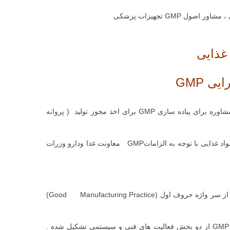
 GMP
شرکت SQS با اجرای چندین پروژه مشاوره GMP آمادگی ارائه خدمات مشاوره برای پیاده سازی GMP برای اخذ مجوز تولید ( پروانه
ما با داشتن تیم های پیمانکار آمادگی ارائه خدمات بازسازی سالن های تولید مواد غذایی با توجه به الزاماتGMP معاونت غذا ودارو وزرات
بسیاری سوال می کنند که GMP به چه معنا است؟ در جواب باید گفت GMP از سر واژه حروف اول (Good Manufacturing Practice)
تعریف GMP عبارت است از کلیه عملیات و فرآیندهای مورد نیاز برای تولید GMP از دو بخش فعالیت های فنی و سیستمی تشکیل شده .