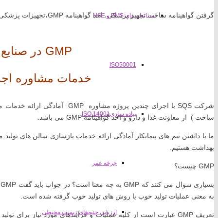
گرفتن گواهینامه ساخت تجهیز پزشکی، اخذ گواهینامه GMP،تجهیزات پزشکی ، مشاور اصول GMP تجهیزات پزشکی
استانداردهای EMS و HSE
GMP در صنایع غذایی
ISO50001
خدمات مشاوره اجرایی
پیاده سازی14001 ISO
ساخت ) از معاونت غذا و دارو و اخذ گواهینامه GMP می باشد.
بهداشت هستیم.
چرخه عمر
GMP چیست؟
به معنی عملیات تولید خوب یا روش های تولید خوب گرفته شده است.
ارزیابی جنبه‌های زیست محیطی