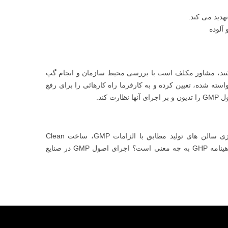
هدید می کند.
آلوده
شرایط استفاده کنند، مشاور مکلف است با بررسی محیط سازمان و انجام گپ
ی انجام موارد خواسته شده، تعیین کرده و به کارفرما راه کارهائی را برای رفع
کند.
گرفتن گواهینامه اصول GMP،چگونه گواهینامه GMP بگیریم؟ انجام بازسازی سالن های تولید مطابق با الزامات GMP، ساخت Clean
Room، مشخصات سالن تولید برای GMP ، مشاور اجرای GMP، صدور گواهینامه GHP به چه معنی است؟ اجرای اصول GMP در صنایع