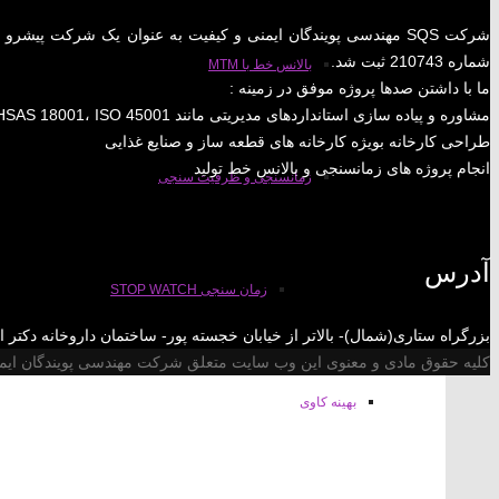
شماره 210743 ثبت شد.
بالانس خط با MTM
ما با داشتن صدها پروژه موفق در زمینه :
مشاوره و پیاده سازی استانداردهای مدیریتی مانند ISO 9001، ISO 22000 ،ISO 14001، OHSAS 18001، ISO 45001 و ……
طراحی کارخانه بویژه کارخانه های قطعه ساز و صنایع غذایی
انجام پروژه های زمانسنجی و بالانس خط تولید
زمانسنجی و ظرفیت سنجی
آدرس
زمان سنجی STOP WATCH
بزرگراه ستاری(شمال)- بالاتر از خیابان خجسته پور- ساختمان داروخانه دکتر اصلاحی-پلاک 
کلیه حقوق مادی و معنوی این وب سایت متعلق شرکت مهندسی پویندگان ایمنی و کیف
بهینه کاوی