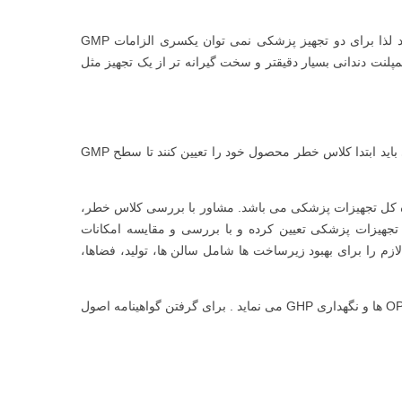
سطح الزامات GMP به سطح و کلاس خطر محصول تولید شده بستگی دارد لذا برای دو تجهیز پزشکی نمی توان یکسری الزامات GMP
زشکی کاشتنی مانند ایمپلنت دندانی بسیار دقیقتر و سخت گیرانه تر از یک تجهیز مثل
برای گرفتن گواهینامه GMP تجهیزات پزشکی تولید کنندگان تجهیزات پزشکی باید ابتدا کلاس خطر محصول خود را تعیین کنند تا سطح GMP
هی GMP استفاده از مشاور GMP مورد تائید اداره کل تجهیزات پزشکی می باشد. مشاور با بررسی کلاس خطر،
و مشخصات آنها را بر اساس الزامات GMP اداره کل تجهیزات پزشکی تعیین کرده و با بررسی و مقایسه امکانات
کند و اقدامات لازم را برای بهبود زیرساخت ها شامل سالن ها، تولید، فضاها،
در گام بعدی مشاور اقدام به تدوین روش ها و دستورالعمل های مرتبط با OPRP ها و نگهداری GHP می نماید . برای گرفتن گواهینامه اصول