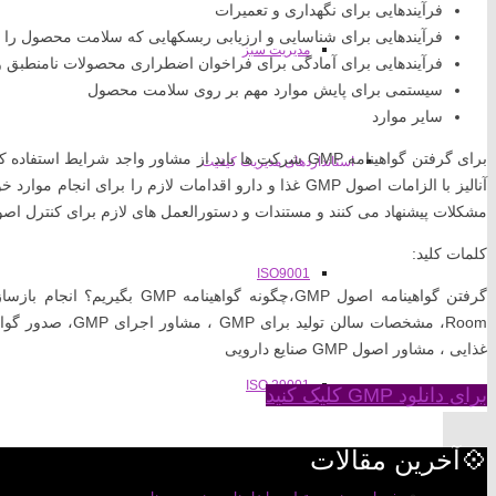
فرآیندهایی برای نگهداری و تعمیرات
فرآیندهایی برای شناسایی و ارزیابی ربسکهایی که سلامت محصول را ت
مدیریت سبز
فرآیندهایی برای آمادگی برای فراخوان اضطراری محصولات نامنطبق و 
سیستمی برای پایش موارد مهم بر روی سلامت محصول
سایر موارد
برای گرفتن گواهینامه GMP شرکت ها باید از مشاور واجد 
استانداردهای مدیریت کیفیت
آنالیز با الزامات اصول GMP غذا و دارو اقدامات لازم را برا
مشکلات پیشنهاد می کنند و مستندات و دستورالعمل های لازم برای کنترل اصول GMP را تدیون و بر اجرای آنها نظارت 
کلمات کلید:
ISO9001
غذایی ، مشاور اصول GMP صنایع دارویی
ISO 29001
برای دانلود GMP کلیک کنید
💠آخرین مقالات