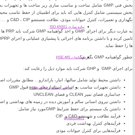
بخش فنی GMP شامل ساخت و مناسب سازی زیر ساخت ها و تجهیزات
نگهداری و تعمیرات، کنترل حیوانات موذی، نظافت شستشو C&D ، CIP و …. می باشد.
پیاده سازی ISO 45001
به عبار
ها را حفظ نماید.
چطور گواهینامه GMP بگیریم؟
استاندارد HSE-MS
برای اجرای GMP و GHP شرکت باید موارد ذیل را رعایت کند:
داشتن محیط تولید شامل سالنها، انبار، باراندازو… مطابق مقررات اصول 
داشتن تجهیزات مناسب بر اساس استانداردهای مورد قبول GMP
ارزیابی ریسک و فرصت H&S
جداسازی فضای تمیز CLEAN و فضای UNCLEAN
داشتن نیروی انسانی سالم و آموزش دیده در زمینه های بهداشتی و اصول 
داشتن یک سیستم برای حفظ شرایط GMPمورد نیاز شامل:
فرآیند نظافت و شستشو C&D و CIP
ohsas18001
فرآیندهای کنترل بهداشت فردی
فرآیندهایی برای کنترل حیوانات موذی