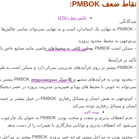
نقاط ضعف PMBOK:
بالانس خط با MTM
چندگانگی:
– PMBOK به تنهایی یک استاندارد است و به تنهایی نمی‌تواند تمامی چالش‌ها و نیازهای یک پروژه خاص را پوشش دهد.
بی‌توجهی به محیط محدود پروژه:
– ممکن است PMBOK به‌طور کافی به محیط‌های خاصی مانند صنایع خاص یا فناوری‌های خاص توجه نکند.
زمانسنجی و ظرفیت سنجی
تأکید بر فرآیندها:
– PMBOK بیشتر بر روی فرآیندهای مدیریتی تمرکز دارد و ممکن است به طراحی‌ها و نیازهای خاص پروژه کمتر توجه کند.
– محدود بودن به
زمان سنجی STOP WATCH
نمی‌تواند به خوبی با محیط‌ های پویا و تغییرپذیر مدیریت پروژه در عصر دیجیتا
– کم‌توجهی به نقش انسان و مسائل رف
انسان و مسائل رفتاری توجه می‌کند.
بهینه کاوی
– عدم انعطاف پذیری و سفت و سخت بو
می‌شود که انعطاف پذیری و توانایی سازگاری با تغییرات را از دست بدهد.
– محدود بودن به مراحل سنتی چر