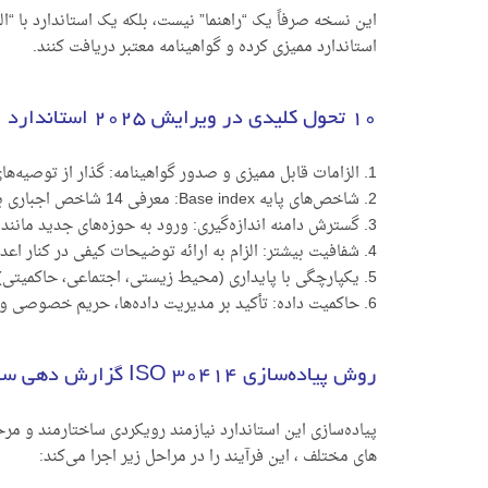
این نسخه صرفاً یک “راهنما” نیست، بلکه یک استاندارد با “
استاندارد ممیزی کرده و گواهینامه معتبر دریافت کنند.
10 تحول کلیدی در ویرایش 2025 استاندارد ایزو 30414 که شرکت SQS بر آنها تأکید دارد :
1. الزامات قابل ممیزی و صدور گواهینامه: گذار از توصیه‌های صرف به الزامات قابل راستی‌آزمایی.
2. شاخص‌های پایه Base index: معرفی 14 شاخص اجباری برای همه سازمان‌ها جهت ایجاد قابلیت مقایسه.
3. گسترش دامنه اندازه‌گیری: ورود به حوزه‌های جدید مانند حقوق بشر، اخلاق و رفاه کارکنان.
4. شفافیت بیشتر: الزام به ارائه توضیحات کیفی در کنار اعداد و ارقام.
5. یکپارچگی با پایداری (محیط زیستی، اجتماعی، حاکمیتی): تلفیق گزارش‌دهی سرمایه انسانی با گزارش‌های پایداری (ESG).
6. حاکمیت داده: تأکید بر مدیریت داده‌ها، حریم خصوصی و نقش فناوری‌های نوین مانند هوش مصنوعی.
روش پیاده‌سازی ISO 30414 گزارش دهی سرمایه انسانی در سازمان‌ها
های مختلف ، این فرآیند را در مراحل زیر اجرا می‌کند: