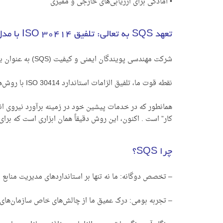
• آمادگی برای ارزیابی‌های خارجی و ممیزی
تعهد SQS به تعالی: تلفیق ISO 30414 با مدل‌سازی حجم کار
شرکت مهندسی پویندگان ایمنی و کیفیت (SQS) به عنوان یک مشاور تخصصی، صرفاً به ترجمه و معرفی استاندارد اکتفا نمی‌کند.
نقطه قوت ما، تلفیق الزامات استاندارد ISO 30414 با روش‌های پیشرفته مدلسازی حجم کار (Workload Modeling) است.
همانطور که در خدمات پیشین خود در زمینه برآورد نیروی ا
کار” است . اکنون، این روش دقیقاً همان ابزاری است که برای پر کردن شکاف بین الزامات استاندار
چرا SQS؟
– تخصص دوگانه: ما نه تنها بر استانداردهای مدیریت منابع ا
– تجربه بومی: درک عمیق ما از چالش‌های خاص سازمان‌های ا