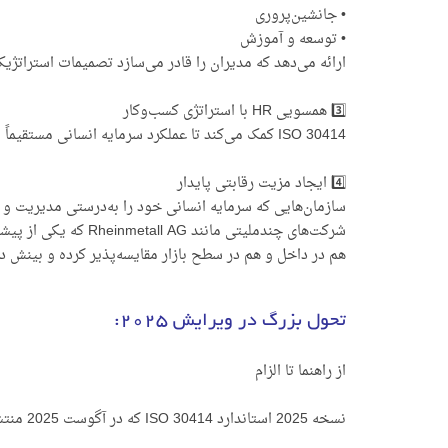
• جانشین‌پروری
• توسعه و آموزش
ارائه می‌دهد که مدیران را قادر می‌سازد تصمیمات استراتژیک 
3️⃣ همسویی HR با استراتژی کسب‌وکار
ISO 30414 کمک می‌کند تا عملکرد سرمایه انسانی مستقیماً با اهداف کلان سازمان پیوند بخورد و نقش HR از یک واحد اجرایی به یک شریک استراتژیک ارتقا یابد.
4️⃣ ایجاد مزیت رقابتی پایدار
سازمان‌هایی که سرمایه انسانی خود را به‌درستی مدیریت و 
هم در داخل و هم در سطح بازار مقایسه‌پذیر کرده و بینش د
تحول بزرگ در ویرایش 2025:
از راهنما تا الزام
نسخه 2025 استاندارد ISO 30414 که در آگوست 2025 منتشر شد، یک جهش کیفی نسبت به نسخه قبلی خود دارد .