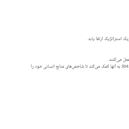
مل می‌کنند.
شرکت‌های چندملیتی مانند Rheinmetall AG که یکی از پیشگامان دریافت این گواهینامه در اروپاست، اعلام کرده‌اند که استاندارد ایزو 30414 به آنها کمک می‌کند تا شاخص‌های منابع انسانی خود را