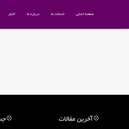
صفحه اصلی
خدمات ما
درباره ما
اخبار
💠آخرین مقالات
💠جس