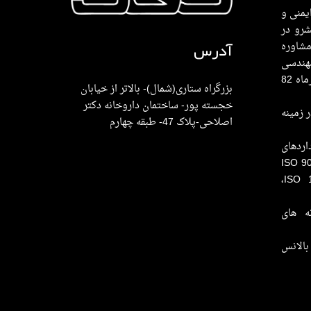
 ایمنی و
رو در
شاوره
آدرس
هندسی
صنایع و ایمنی در تاریخ 22 مهرماه 82
بزرگراه ستاری(شمال)- بالاتر از خیابان
خجسته پور- ساختمان داروخانه دکتر
 زمینه
اصلاحی-پلاک 47- طبقه چهارم
ردهای
ISO 9001، 
،ISO 
ه های
بالانس