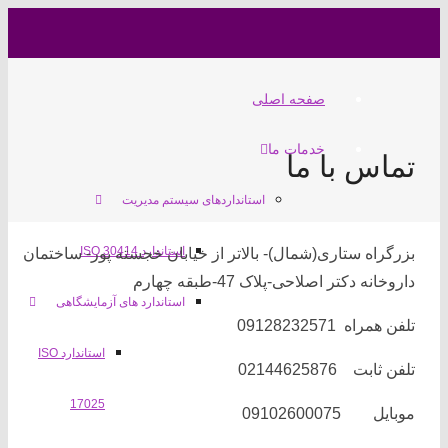
صفحه اصلی
خدمات ما
ماس با ما
استانداردهای سیستم مدیریت
استاندارد ISO 30414
رگراه ستاری(شمال)- بالاتر از خیابان خجسته پور- ساختمان
روخانه دکتر اصلاحی-پلاک 47-طبقه چهارم
استاندارد های آزمایشگاهی
ن همراه 09128232571
استاندارد ISO
ن ثابت 02144625876
17025
ایل 09102600075