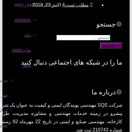
مطلب تست4
اکتبر 23, 2019
استانداردهای EMS و HSE
ISO50001
جستجو
پیاده
جستجو
سازی14001
ا را در شبکه های اجتماعی دنبال کنید
ISO
چرخه
درباره ما
عمر
شرکت SQS مهندسی پویندگان ایمنی و کیفیت به عنوان یک شرکت
ارزیابی
شرو در زمینه خدمات مهندسی و مشاوره مدیریت، طراحی
کارخانه، مهندسی صنایع و ایمنی در تاریخ 22 مهرماه 82 رسماً به
جنبه‌های
ه 210743 ثبت شد.