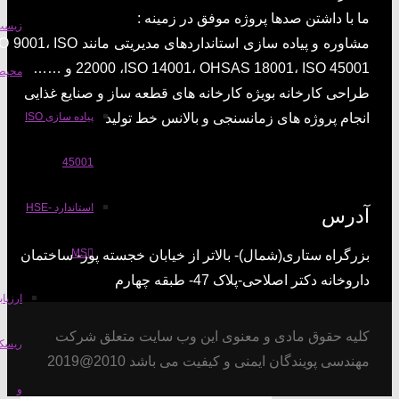
 با داشتن صدها پروژه موفق در زمینه :
زیست
مشاوره و پیاده سازی استانداردهای مدیریتی مانند ISO 9001، ISO
220 ،ISO 14001، OHSAS 18001، ISO 45001 و ……
محیطی
احی کارخانه بویژه کارخانه های قطعه ساز و صنایع غذایی
پیاده سازی ISO
جام پروژه های زمانسنجی و بالانس خط تولید
45001
استاندارد HSE-
درس
MS
رگراه ستاری(شمال)- بالاتر از خیابان خجسته پور- ساختمان
روخانه دکتر اصلاحی-پلاک 47- طبقه چهارم
ارزیابی
یه حقوق مادی و معنوی این وب سایت متعلق شرکت
ریسک
ندسی پویندگان ایمنی و کیفیت می باشد 2010@2019
و