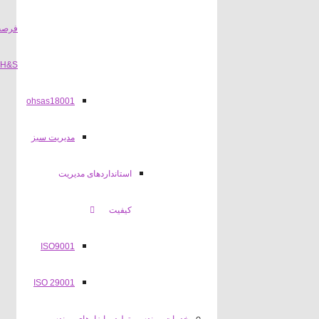
فرصت
H&S
ohsas18001
مدیریت سبز
استانداردهای مدیریت
کیفیت
ISO9001
ISO 29001