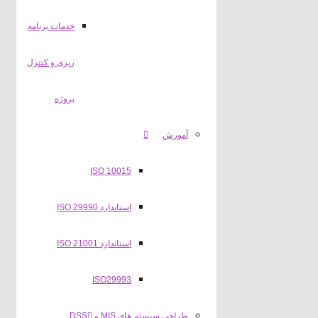
خدمات برنامه
ریزی و کنترل
پروژه
آموزش
ISO 10015
استاندارد ISO 29990
استاندارد ISO 21001
ISO29993
طراحی سیستم های MIS و DSS