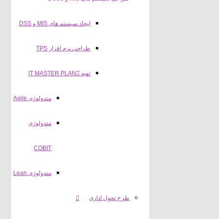
ایجاد سیستم های MIS و DSS
طراحی نرم افزار TPS
تهیه IT MASTER PLAN
متدولوژی Agile
متدولوژی
COBIT
متدولوژی Lean
طرح تحول اداری