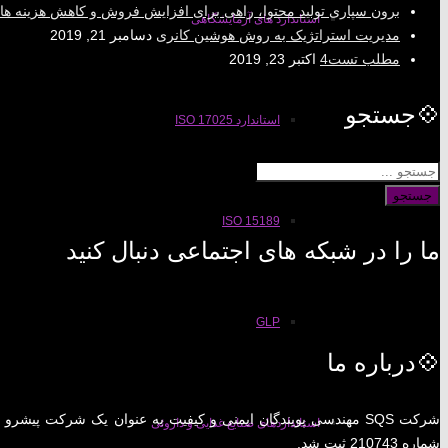
برون سپاری تولید محتوا، راهی برای افزایش فروش و کاهش هزینه ها
استاندارد های آزمایشگاهی
مدیریت استراتژیک به روش هوشین کانری
دسامبر 21, 2019
مطلب تست4
اکتبر 23, 2019
💠جستجو
استاندارد ISO 17025
جستجو
ISO 15189
ما را در شبکه های اجتماعی دنبال کنید
GLP
💠درباره ما
استانداردهای صنایع غذایی و داروئی
شماره 210743 ثبت شد.