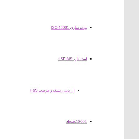
پیاده سازی ISO 45001
استاندارد HSE-MS
ارزیابی ریسک و فرصت H&S
ohsas18001