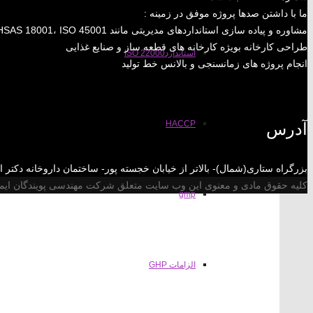
ما با داشتن صدها پروژه موفق در زمینه :
مشاوره و پیاده سازی استانداردهای مدیریتی مانند ISO 9001، ISO 22000 ،ISO 14001، OHSAS 18001، ISO 45001 و ……
طراحی کارخانه بویژه کارخانه های قطعه ساز و صنایع غذایی
استانداردISO 22000
انجام پروژه های زمانسنجی و بالانس خط تولید
HACCP
آدرس
بزرگراه ستاری(شمال)- بالاتر از خیابان خجسته پور- ساختمان داروخانه دکتر اصلاحی-پلاک 
کلیه حقوق مادی و معنوی این وب سایت متعلق شرکت مهندسی پویندگان ایمنی و کیف
gmp
الزامات GHP